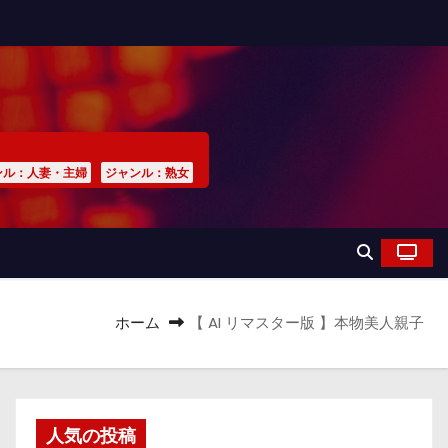
ンル：人妻・主婦
ジャンル：熟女
ホーム
【 AI リマスター版 】本物美人親子
人気の投稿