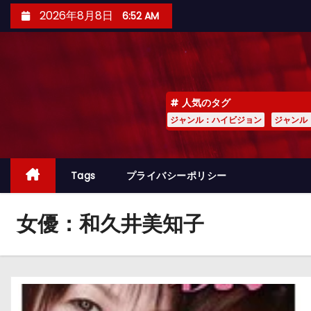
コ
2026年8月8日
6:52 AM
ン
テ
ン
ツ
人気のタグ
へ
ジャンル：ハイビジョン
ジャンル
ス
キ
ッ
Tags
プライバシーポリシー
プ
女優：和久井美知子